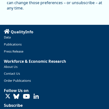
can change those preferences – or unsubscribe – at
any time.
QualityInfo
Data
Publications
Press Release
Workforce & Economic Research
About Us
Contact Us
Replies: 0
Reposts: 0
Likes: 0
View on Bluesky
Order Publications
U.S. Bureau of Labor Statistics
8/4/2026 2:03 PM
Follow Us on
@usbls.bsky.social
LinkedIn
Job openings and total separations change little in June;
hires unchanged www.bls.gov/news.release... #JOLTS
Subscribe
#BLSdata