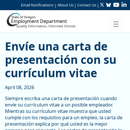
Twitter
Bluesky
YouTu
Li
Skip to Main Content
Email Notifications
About Us
Contact Us
|
|
|
State of Oregon
Employment Department
Quality Information, Informed Choices
Envíe una carta de present
Envíe una carta de
presentación con su
currículum vitae
April 08, 2026
Siempre escriba una carta de presentación cuando
envíe su currículum vitae a un posible empleador.
Mientras su currículum vitae muestra que usted
cumple con los requisitos para un empleo, la carta de
presentación explica por qué usted es la mejor