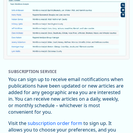
Replies: 0
Reposts: 1
Likes: 0
View on Bluesky
SUBSCRIPTION SERVICE
Oregon Employment Department -
8/5/2026 3:53 PM
Workforce & Economic Research
You can sign up to receive email notifications when
@oed-research.bsky.social
publications have been updated or new articles are
Oregon has recently suffered relatively sharp declines in
added for any geographic area you are interested
manufacturing since January 2019. Though there had been
in. You can receive new articles on a daily, weekly,
substantial recovery through 2022, employment in the
or monthly schedule – whichever is most
manufacturing sector declined by 13%.
convenient for you.
Read more here:
Visit the
subscription order form
to sign up. It
allows you to choose your preferences, and you
https://ow.ly/ZNf850ZwFPG