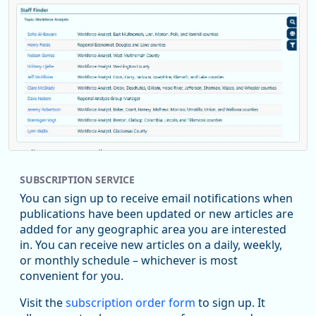
Replies: 0
Reposts: 1
Likes: 0
View on Bluesky
SUBSCRIPTION SERVICE
Oregon Employment Department -
8/5/2026 3:53 PM
Workforce & Economic Research
You can sign up to receive email notifications when
@oed-research.bsky.social
publications have been updated or new articles are
Oregon has recently suffered relatively sharp declines in
added for any geographic area you are interested
manufacturing since January 2019. Though there had been
in. You can receive new articles on a daily, weekly,
substantial recovery through 2022, employment in the
or monthly schedule – whichever is most
manufacturing sector declined by 13%.
convenient for you.
Read more here:
Visit the
subscription order form
to sign up. It