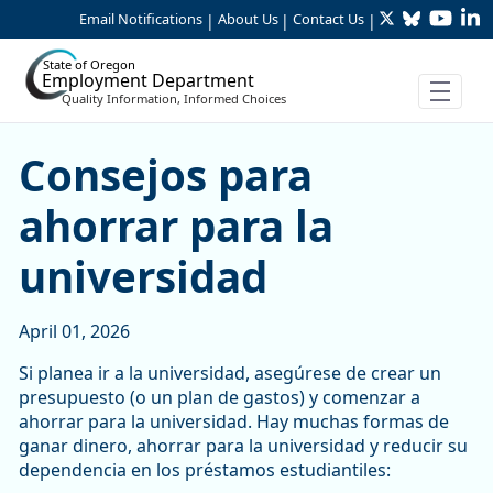
Twitter
Bluesky
YouTu
Li
Skip to Main Content
Email Notifications
About Us
Contact Us
|
|
|
State of Oregon
Employment Department
Quality Information, Informed Choices
Consejos para ahorrar para
Consejos para
ahorrar para la
universidad
April 01, 2026
Si planea ir a la universidad, asegúrese de crear un
presupuesto (o un plan de gastos) y comenzar a
ahorrar para la universidad. Hay muchas formas de
ganar dinero, ahorrar para la universidad y reducir su
dependencia en los préstamos estudiantiles: