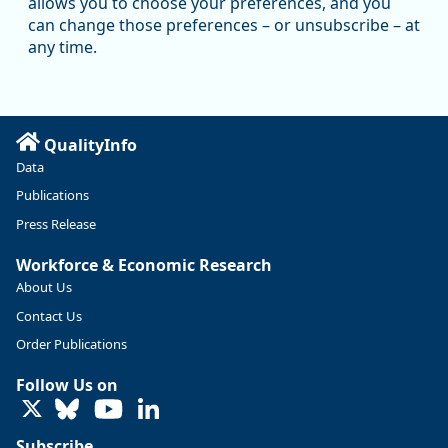
allows you to choose your preferences, and you
https://ow.ly/ZNf850ZwFPG
can change those preferences – or unsubscribe – at
any time.
QualityInfo
Data
Publications
Press Release
Workforce & Economic Research
About Us
Contact Us
Replies: 0
Reposts: 0
Likes: 0
View on Bluesky
Order Publications
U.S. Bureau of Labor Statistics
8/4/2026 2:03 PM
Follow Us on
@usbls.bsky.social
LinkedIn
Job openings and total separations change little in June;
hires unchanged www.bls.gov/news.release... #JOLTS
Subscribe