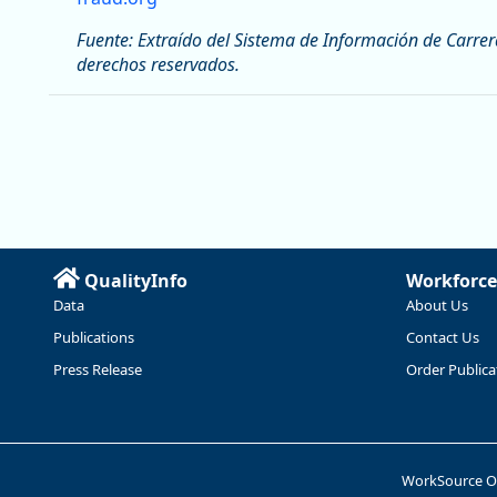
Fuente: Extraído del Sistema de Información de Carre
derechos reservados.
QualityInfo
Workforce
Data
About Us
Publications
Contact Us
Press Release
Order Publica
WorkSource 