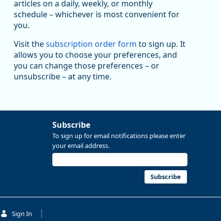
articles on a daily, weekly, or monthly
Replies: 0
Reposts: 1
Likes: 1
View on Bluesky
schedule – whichever is most convenient for
you.
Oregon Employment Department -
8/5/2026 3:53 PM
Workforce & Economic Research
@oed-research.bsky.social
Visit the
subscription order form
to sign up. It
allows you to choose your preferences, and
Oregon has recently suffered relatively sharp declines
you can change those preferences – or
in manufacturing since January 2019. Though there had
been substantial recovery through 2022, employment
unsubscribe – at any time.
in the manufacturing sector declined by 13%.
Read more here:
Subscribe
https://ow.ly/ZNf850ZwFPG
To sign up for email notifications please enter
your email address.
Subscribe
Sign In