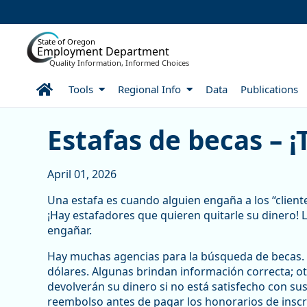
Skip to Main Content
State of Oregon
Employment Department
Quality Information, Informed Choices
Home
Tools
Regional Info
Data
Publications
Estafas de becas – ¡Tenga
Estafas de becas – 
April 01, 2026
Una estafa es cuando alguien engaña a los “cliente
¡Hay estafadores que quieren quitarle su dinero! 
engañar.
Hay muchas agencias para la búsqueda de becas. A
dólares. Algunas brindan información correcta; 
devolverán su dinero si no está satisfecho con sus 
reembolso antes de pagar los honorarios de inscr