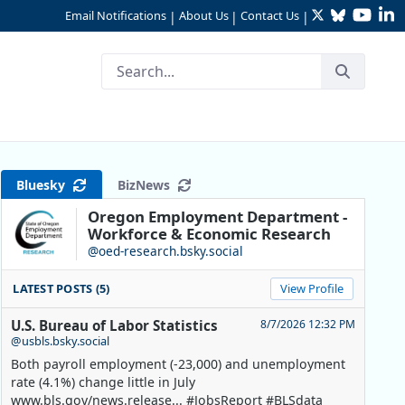
Twitter
Bluesky
YouTu
Li
Email Notifications
About Us
Contact Us
|
|
|
Bluesky
BizNews
Oregon Employment Department -
Workforce & Economic Research
@oed-research.bsky.social
LATEST POSTS (5)
View Profile
U.S. Bureau of Labor Statistics
8/7/2026 12:32 PM
@usbls.bsky.social
Both payroll employment (-23,000) and unemployment
rate (4.1%) change little in July
www.bls.gov/news.release... #JobsReport #BLSdata