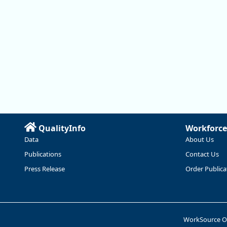
QualityInfo
Workforce
Data
About Us
Publications
Contact Us
Press Release
Order Publica
WorkSource 