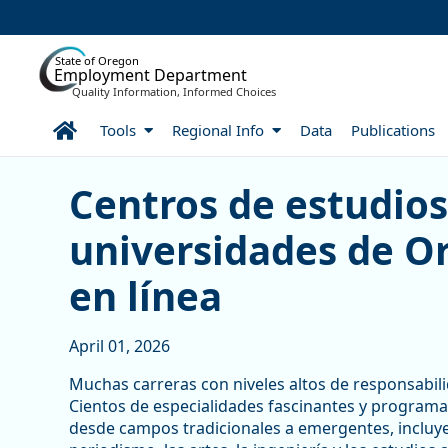
Skip to Main Content
State of Oregon
Employment Department
Quality Information, Informed Choices
Home
Tools
Regional Info
Data
Publications
Centros de estudios supe
Centros de estudios
universidades de O
en línea
April 01, 2026
Muchas carreras con niveles altos de responsabili
Cientos de especialidades fascinantes y programas
desde campos tradicionales a emergentes, incluyen