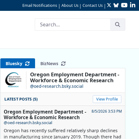
Twitter
Bluesky
YouTu
Li
Email Notifications
About Us
Contact Us
|
|
|
egon: En persona o en línea
Bluesky
BizNews
Oregon Employment Department -
Workforce & Economic Research
@oed-research.bsky.social
LATEST POSTS (5)
View Profile
Oregon Employment Department -
8/5/2026 3:53 PM
Workforce & Economic Research
@oed-research.bsky.social
Oregon has recently suffered relatively sharp declines
in manufacturing since January 2019. Though there had